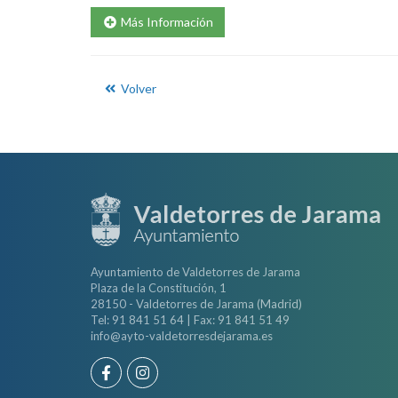
Más Información
Volver
Ayuntamiento de Valdetorres de Jarama
Plaza de la Constitución, 1
28150 - Valdetorres de Jarama (Madrid)
Tel: 91 841 51 64 | Fax: 91 841 51 49
info@ayto-valdetorresdejarama.es