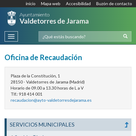
inicio
Mapa web
Accesibilidad
Buzón de contacto
Toggle
navigation
Oficina de Recaudación
Plaza de la Constitución, 1
28150 - Valdetorres de Jarama (Madrid)
Horario de 09.00 a 13.30 horas de L a V
Tlf.: 918 414 001
recaudacion@ayto-valdetorresdejarama.es
SERVICIOS MUNICIPALES