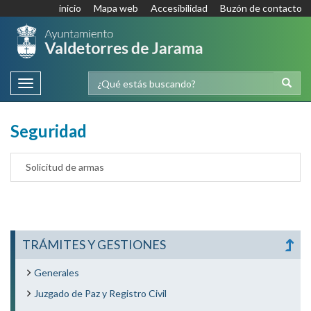
inicio
Mapa web
Accesibilidad
Buzón de contacto
Toggle
navigation
Seguridad
Solicitud de armas
TRÁMITES Y GESTIONES
Generales
Juzgado de Paz y Registro Civil