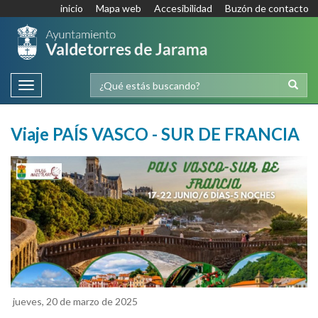
inicio
Mapa web
Accesibilidad
Buzón de contacto
Toggle
navigation
Viaje PAÍS VASCO - SUR DE FRANCIA
jueves, 20 de marzo de 2025