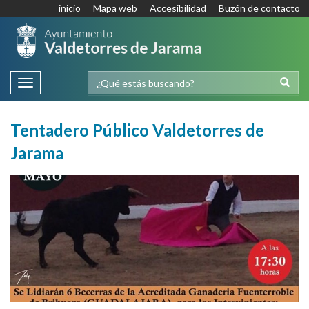
inicio
Mapa web
Accesibilidad
Buzón de contacto
Toggle
navigation
Tentadero Público Valdetorres de
Jarama