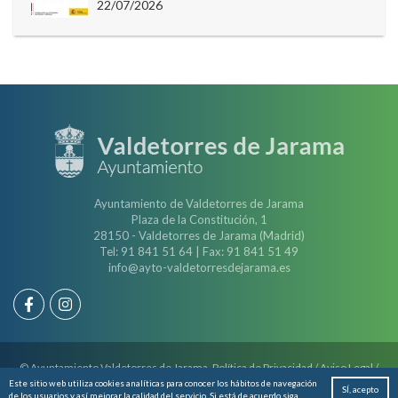
22/07/2026
Ayuntamiento de Valdetorres de Jarama
Plaza de la Constitución, 1
28150 - Valdetorres de Jarama (Madrid)
Tel: 91 841 51 64 | Fax: 91 841 51 49
info@ayto-valdetorresdejarama.es
© Ayuntamiento Valdetorres de Jarama.
Política de Privacidad
/
Aviso Legal
/
Política de Cookies
Este sitio web utiliza cookies analíticas para conocer los hábitos de navegación
SÍ, acepto
de los usuarios y así mejorar la calidad del servicio. Si está de acuerdo siga
Diseño Web
Fontventa S.L.