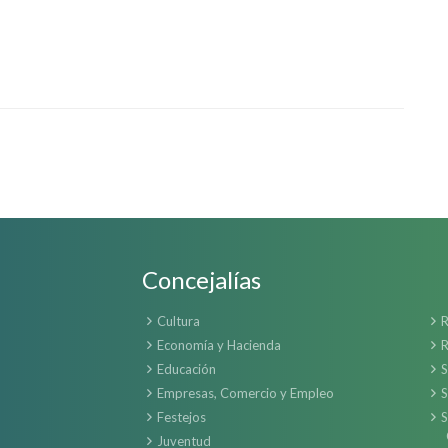
Concejalías
Cultura
R
Economía y Hacienda
R
Educación
S
Empresas, Comercio y Empleo
S
Festejos
S
Juventud