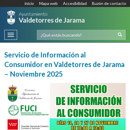
inicio
Mapa web
Accesibilidad
Buzón de contacto
Toggle
navigation
Servicio de Información al
Consumidor en Valdetorres de Jarama
– Noviembre 2025