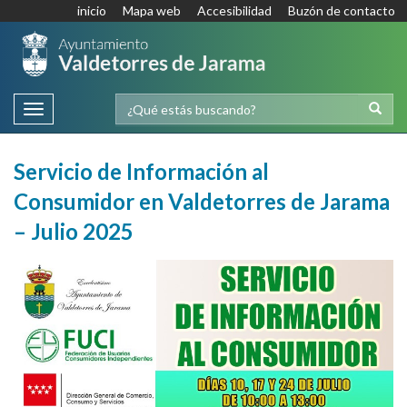
inicio
Mapa web
Accesibilidad
Buzón de contacto
Toggle
navigation
Servicio de Información al
Consumidor en Valdetorres de Jarama
– Julio 2025