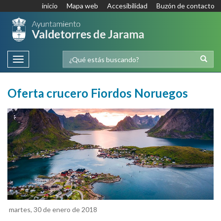
inicio
Mapa web
Accesibilidad
Buzón de contacto
Toggle
navigation
Oferta crucero Fiordos Noruegos
martes, 30 de enero de 2018