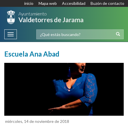
inicio
Mapa web
Accesibilidad
Buzón de contacto
Toggle
navigation
Escuela Ana Abad
miércoles, 14 de noviembre de 2018