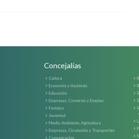
Concejalías
Cultura
R
Economía y Hacienda
R
Educación
S
Empresas, Comercio y Empleo
S
Festejos
S
Juventud
U
Medio Ambiente, Agricultura
P
Empresas, Circulación y Transportes
S
Comunicación