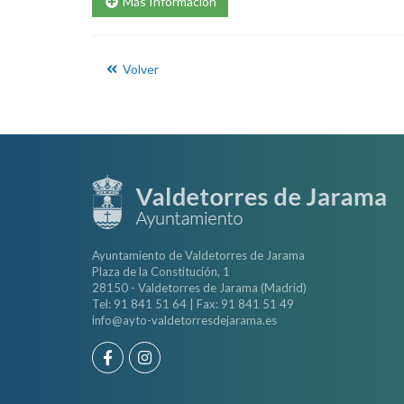
Más Información
Volver
Ayuntamiento de Valdetorres de Jarama
Plaza de la Constitución, 1
28150 - Valdetorres de Jarama (Madrid)
Tel: 91 841 51 64 | Fax: 91 841 51 49
info@ayto-valdetorresdejarama.es