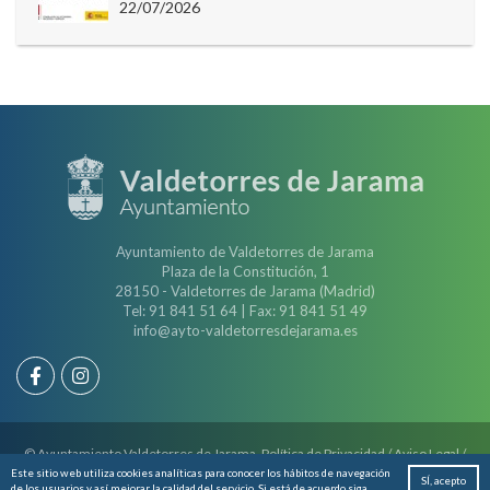
22/07/2026
Ayuntamiento de Valdetorres de Jarama
Plaza de la Constitución, 1
28150 - Valdetorres de Jarama (Madrid)
Tel: 91 841 51 64 | Fax: 91 841 51 49
info@ayto-valdetorresdejarama.es
© Ayuntamiento Valdetorres de Jarama.
Política de Privacidad
/
Aviso Legal
/
Política de Cookies
Este sitio web utiliza cookies analíticas para conocer los hábitos de navegación
SÍ, acepto
de los usuarios y así mejorar la calidad del servicio. Si está de acuerdo siga