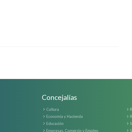
Concejalías
Cultura
R
Economía y Hacienda
R
Educación
S
Empresas, Comercio y Empleo
S