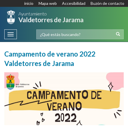
inicio
Mapa web
Accesibilidad
Buzón de contacto
Toggle
navigation
Campamento de verano 2022
Valdetorres de Jarama