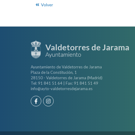
Volver
Ayuntamiento de Valdetorres de Jarama
Plaza de la Constitución, 1
28150 - Valdetorres de Jarama (Madrid)
Tel: 91 841 51 64 | Fax: 91 841 51 49
info@ayto-valdetorresdejarama.es