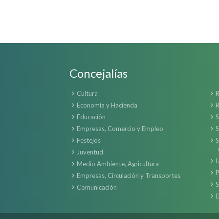
Concejalías
Cultura
R
Economía y Hacienda
R
Educación
S
Empresas, Comercio y Empleo
S
Festejos
S
Juventud
U
Medio Ambiente, Agricultura
P
Empresas, Circulación y Transportes
S
Comunicación
D