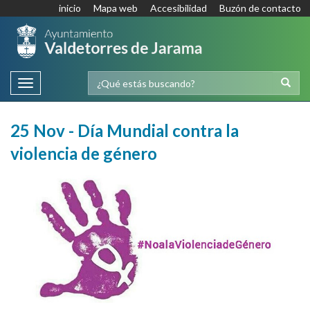
inicio
Mapa web
Accesibilidad
Buzón de contacto
Toggle
navigation
25 Nov - Día Mundial contra la
violencia de género