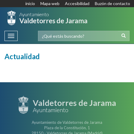
inicio
Mapa web
Accesibilidad
Buzón de contacto
Toggle
navigation
Actualidad
Ayuntamiento de Valdetorres de Jarama
Plaza de la Constitución, 1
28150 - Valdetorres de Jarama (Madrid)