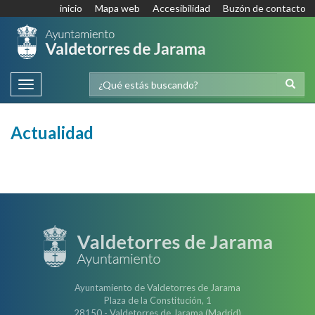
inicio
Mapa web
Accesibilidad
Buzón de contacto
Toggle
navigation
Actualidad
Ayuntamiento de Valdetorres de Jarama
Plaza de la Constitución, 1
28150 - Valdetorres de Jarama (Madrid)